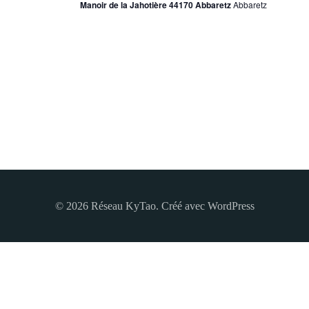
h
Manoir de la Jahotière 44170 Abbaretz
Abbaretz
g
e
a
r
t
c
i
h
o
e
n
e
d
© 2026 Réseau KyTao. Créé avec WordPress
t
e
n
v
a
u