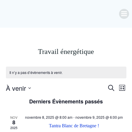
Aller
au
contenu
Travail énergétique
Il n’y a pas d’évènements à venir.
À venir
R
N
Recherche
Liste
Sélectionnez
a
Derniers Évènements passés
e
une
date.
v
c
novembre 8, 2025 @ 8:00 am
-
novembre 9, 2025 @ 6:00 pm
NOV
8
Tantra Blanc de Bretagne !
i
2025