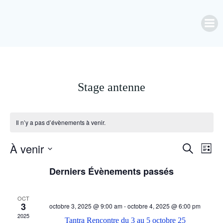
Aller
au
contenu
Stage antenne
Il n’y a pas d’évènements à venir.
À venir
R
N
Recherche
Liste
Sélectionnez
a
Derniers Évènements passés
e
une
date.
v
c
OCT
3
octobre 3, 2025 @ 9:00 am
-
octobre 4, 2025 @ 6:00 pm
i
2025
Tantra Rencontre du 3 au 5 octobre 25