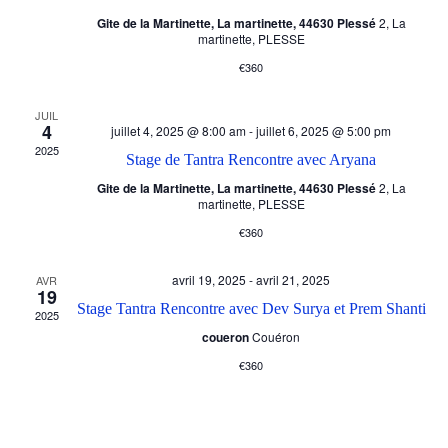
h
Gite de la Martinette, La martinette, 44630 Plessé
2, La
g
e
martinette, PLESSE
€360
a
r
JUIL
t
4
juillet 4, 2025 @ 8:00 am
-
juillet 6, 2025 @ 5:00 pm
c
2025
Stage de Tantra Rencontre avec Aryana
i
h
Gite de la Martinette, La martinette, 44630 Plessé
2, La
martinette, PLESSE
o
e
€360
n
e
avril 19, 2025
-
avril 21, 2025
AVR
19
d
Stage Tantra Rencontre avec Dev Surya et Prem Shanti
2025
t
coueron
Couéron
e
€360
n
v
a
u